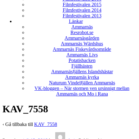
Filmfestivalen 2015
Filmfestivalen 2014
Filmfestivalen 2013
Länkar
Ammarnäs
Resrobot.se
Ammarnäsgården
Ammarnäs Wärdshus
Ammarnäs Fiskevårdsområde
Ammarnäs Livs
Potatisbacken
Fjällhästen
Ammarnäsfjällens Islandshästar
Ammarnäs kyrka
Naturum Vindelfjällen Ammarnäs
VK-bloggen – När stormen ven ursinnigt mellan
Ammarnäs och Mo i Rana
KAV_7558
‹ Gå tillbaka till
KAV_7558