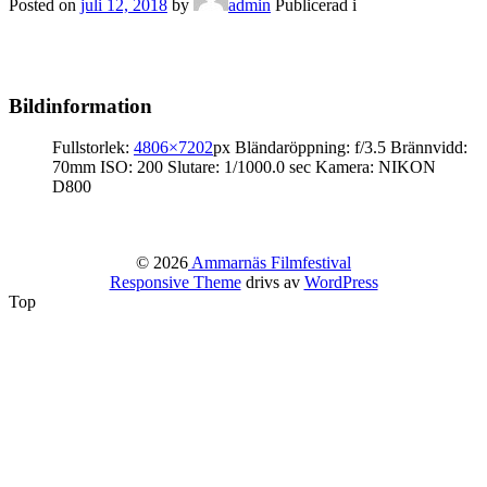
Posted on
juli 12, 2018
by
admin
Publicerad i
Bildinformation
Fullstorlek:
4806×7202
px
Bländaröppning: f/3.5
Brännvidd:
70mm
ISO: 200
Slutare: 1/1000.0 sec
Kamera: NIKON
D800
© 2026
Ammarnäs Filmfestival
Responsive Theme
drivs av
WordPress
Top