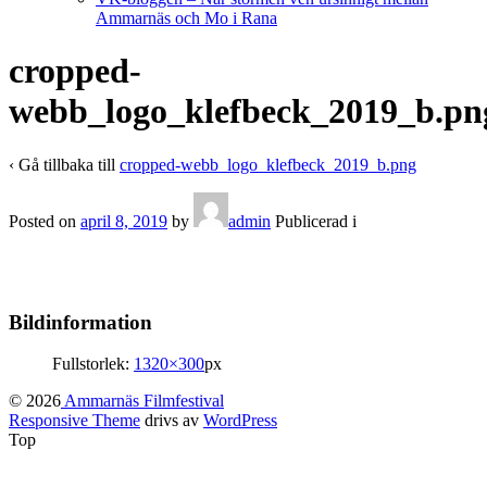
Ammarnäs och Mo i Rana
cropped-
webb_logo_klefbeck_2019_b.pn
‹ Gå tillbaka till
cropped-webb_logo_klefbeck_2019_b.png
Posted on
april 8, 2019
by
admin
Publicerad i
Bildinformation
Fullstorlek:
1320×300
px
© 2026
Ammarnäs Filmfestival
Responsive Theme
drivs av
WordPress
Top