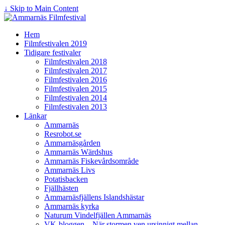
↓ Skip to Main Content
Hem
Filmfestivalen 2019
Tidigare festivaler
Filmfestivalen 2018
Filmfestivalen 2017
Filmfestivalen 2016
Filmfestivalen 2015
Filmfestivalen 2014
Filmfestivalen 2013
Länkar
Ammarnäs
Resrobot.se
Ammarnäsgården
Ammarnäs Wärdshus
Ammarnäs Fiskevårdsområde
Ammarnäs Livs
Potatisbacken
Fjällhästen
Ammarnäsfjällens Islandshästar
Ammarnäs kyrka
Naturum Vindelfjällen Ammarnäs
VK-bloggen – När stormen ven ursinnigt mellan