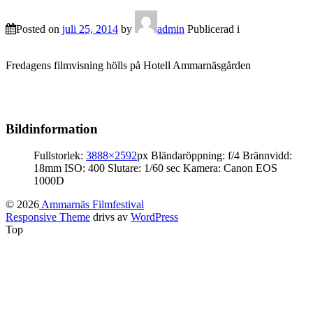
Posted on
juli 25, 2014
by
admin
Publicerad i
Fredagens filmvisning hölls på Hotell Ammarnäsgården
Bildinformation
Fullstorlek:
3888×2592
px
Bländaröppning: f/4
Brännvidd:
18mm
ISO: 400
Slutare: 1/60 sec
Kamera: Canon EOS
1000D
© 2026
Ammarnäs Filmfestival
Responsive Theme
drivs av
WordPress
Top