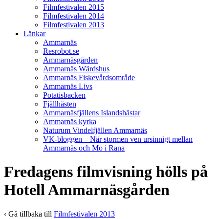
Filmfestivalen 2015
Filmfestivalen 2014
Filmfestivalen 2013
Länkar
Ammarnäs
Resrobot.se
Ammarnäsgården
Ammarnäs Wärdshus
Ammarnäs Fiskevårdsområde
Ammarnäs Livs
Potatisbacken
Fjällhästen
Ammarnäsfjällens Islandshästar
Ammarnäs kyrka
Naturum Vindelfjällen Ammarnäs
VK-bloggen – När stormen ven ursinnigt mellan
Ammarnäs och Mo i Rana
Fredagens filmvisning hölls på
Hotell Ammarnäsgården
‹ Gå tillbaka till
Filmfestivalen 2013