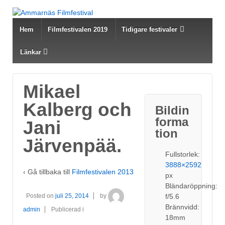
Hem
Filmfestivalen 2019
Tidigare festivaler
Länkar
Mikael
Kalberg och
Bildin
forma
Jani
tion
Järvenpää.
Fullstorlek:
3888×2592
‹ Gå tillbaka till
Filmfestivalen 2013
px
Bländaröppning:
f/5.6
Posted on
juli 25, 2014
by
Brännvidd:
admin
Publicerad i
18mm