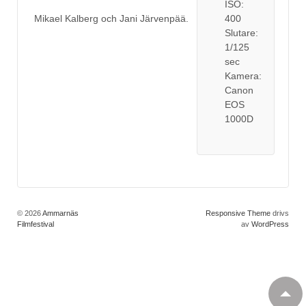
ISO:
400
Mikael Kalberg och Jani Järvenpää.
Slutare:
1/125
sec
Kamera:
Canon
EOS
1000D
© 2026
Ammarnäs
Responsive Theme
drivs
Filmfestival
av
WordPress